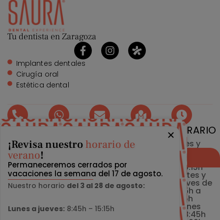
Tu dentista en Zaragoza
Implantes dentales
Cirugía oral
Estética dental
TELÉFONO
WHATSAPP
EMAIL
DIRECCIÓN
HORARIO
¡Revisa nuestro
horario de
976 215
976 215
info@clinicasaura.com
Gran Vía
Lunes y
224
224
26,
Miércoles
verano
!
Reservar cita
50006
de 12:45h
Permaneceremos cerrados por
Zaragoza
a 20:15h
vacaciones la semana del 17 de agosto.
Martes y
Jueves de
Nuestro horario
del 3 al 28 de agosto:
8:45h a
16:15h
Viernes
Lunes a jueves:
8:45h – 15:15h
de 8:45h