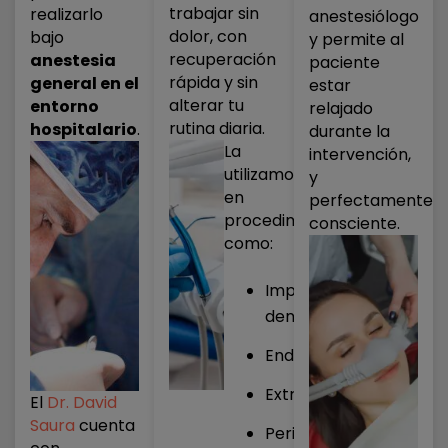
trabajar sin
realizarlo
anestesiólogo
dolor, con
bajo
y permite al
recuperación
anestesia
paciente
rápida y sin
general en el
estar
alterar tu
entorno
relajado
rutina diaria.
hospitalario
.
durante la
La
intervención,
utilizamos
y
en
perfectamente
procedimientos
consciente.
como:
Implantes
dentales
Endodoncias
Extracciones
El
Dr. David
Saura
cuenta
Periodoncia