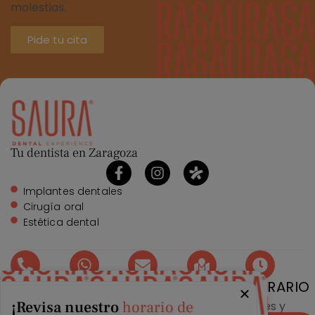
molestias.
Pide tu cita
Tu dentista en Zaragoza
Implantes dentales
Cirugía oral
Estética dental
TELÉFONO
WHATSAPP
EMAIL
DIRECCIÓN
HORARIO
¡Revisa nuestro
horario de
976 215
976 215
info@clinicasaura.com
Gran Vía
Lunes y