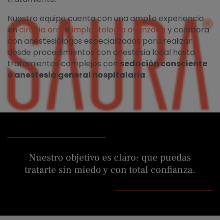
Nuestro equipo cuenta con una amplia experiencia
en
cirugía oral
e
implantología avanzada
y colabora
con anestesiólogos especializados para realizar
desde procedimientos con anestesia local hasta
tratamientos complejos con
sedación consciente
o anestesia general hospitalaria
.
Nuestro objetivo es claro: que puedas
tratarte sin miedo y con total confianza.