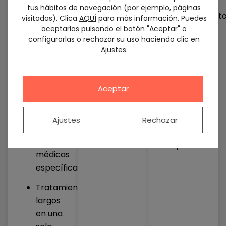
general
tus hábitos de navegación (por ejemplo, páginas
puede estar
Tratamient
visitadas). Clica
AQUÍ
para más información. Puedes
indicada en:
largos
aceptarlas pulsando el botón "Aceptar" o
configurarlas o rechazar su uso haciendo clic en
Muchos
Rehabilitaciones
Ajustes
.
pacientes
completas
recuerdan,
con sedación
con
consciente, el
Aceptar
implantes
tratamiento
Cirugías
como una
Ajustes
Rechazar
complejas
experiencia
más breve y
Necesidades
tranquila.
médicas
específicas
Tratamientos
largos
en una