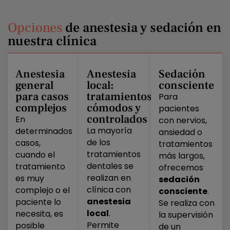
Opciones
de anestesia y sedación en
nuestra clínica
Anestesia
Anestesia
Sedación
general
local
:
consciente
para
casos
tratamientos
Para
complejos
cómodos y
pacientes
controlados
En
con nervios,
La mayoría
determinados
ansiedad o
de los
casos,
tratamientos
tratamientos
cuando el
más largos,
dentales se
tratamiento
ofrecemos
realizan en
es muy
sedación
clínica con
complejo o el
consciente
.
anestesia
paciente lo
Se realiza con
local
.
necesita, es
la supervisión
Permite
posible
de un