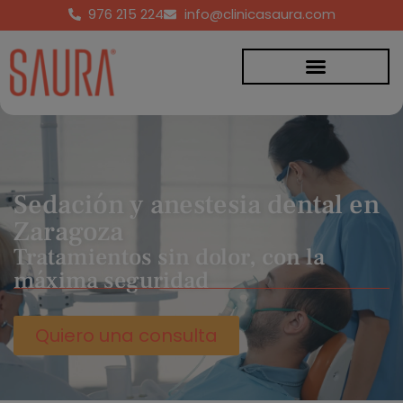
976 215 224
info@clinicasaura.com
Sedación y anestesia dental en
Zaragoza
Tratamientos sin dolor, con la
máxima seguridad
Quiero una consulta