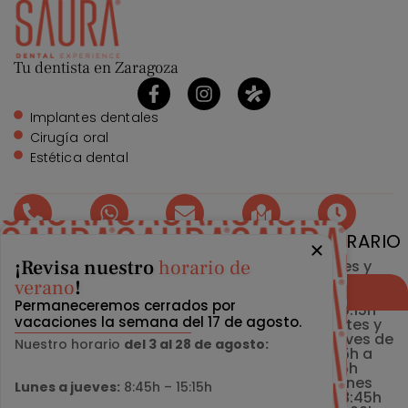
Tu dentista en Zaragoza
Implantes dentales
Cirugía oral
Estética dental
TELÉFONO
WHATSAPP
EMAIL
DIRECCIÓN
HORARIO
¡Revisa nuestro
horario de
976 215
976 215
info@clinicasaura.com
Gran Vía
Lunes y
224
224
26,
Miércoles
verano
!
Reservar cita
50006
de 12:45h
Permaneceremos cerrados por
Zaragoza
a 20:15h
vacaciones la semana del 17 de agosto.
Martes y
Jueves de
Nuestro horario
del 3 al 28 de agosto:
8:45h a
16:15h
Viernes
Lunes a jueves:
8:45h – 15:15h
de 8:45h