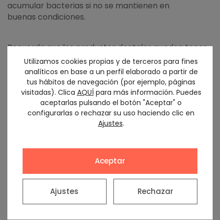
acumular bacterias si no se mantienen en
buenas condiciones.
Recuerda que los productos dentales pueden tener
fechas de caducidad. Compruébalas,
Utilizamos cookies propias y de terceros para fines
deshazte de productos caducados y sustitúyelos por
analíticos en base a un perfil elaborado a partir de
nuevos. ¿Has pensado en probar algo
tus hábitos de navegación (por ejemplo, páginas
diferente? Un enjuague bucal bien elegido o la seda
visitadas). Clica
AQUÍ
para más información. Puedes
aceptarlas pulsando el botón "Aceptar" o
dental pueden ayudarte a mejorar mucho
configurarlas o rechazar su uso haciendo clic en
la limpieza de tu boca y, por tanto, la salud de tu
Ajustes
.
organismo.
¿Cuándo visitaste al dentista por última vez? La
Aceptar
primavera, cuando nuestra vida social vuelve a
florecer, es un buen momento para hacer tu revisión
anual. Te ahorrarás futuros problemas si
Ajustes
Rechazar
las complicaciones son detectadas a tiempo y
puedes aprovechar la visita para una limpieza