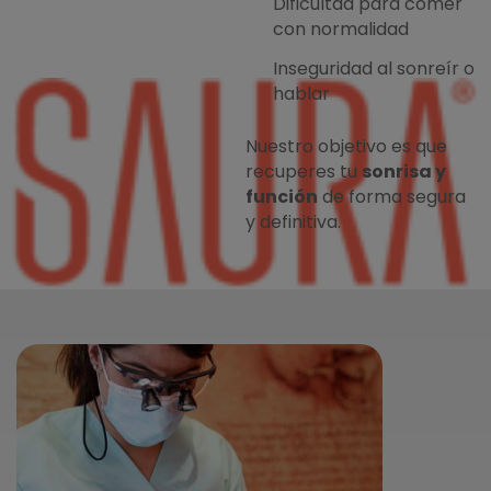
Dificultad para comer
con normalidad
Inseguridad al sonreír o
hablar
Nuestro objetivo es que
recuperes tu
sonrisa y
función
de forma segura
y definitiva.