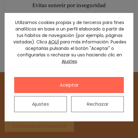
Evitas sonreír por inseguridad
Utilizamos cookies propias y de terceros para fines
Muchos pacientes llegan pensando que “ya no hay
analíticos en base a un perfil elaborado a partir de
solución”. Los
implantes yuxtaóseos
están
tus hábitos de navegación (por ejemplo, páginas
pensados justamente para estos casos complejos,
visitadas). Clica
AQUÍ
para más información. Puedes
ofreciendo una
solución realista, segura y
aceptarlas pulsando el botón "Aceptar" o
personalizada
.
configurarlas o rechazar su uso haciendo clic en
Ajustes
.
Aceptar
Implantes dentales para
pacientes con
poco hueso
Ajustes
Rechazar
Si creías que no había solución, en Saura
Dental sí la hay.
Contacta con nosotros