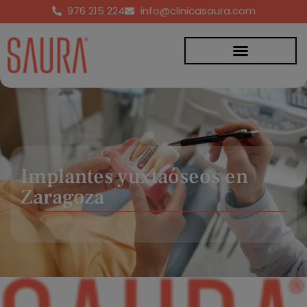
976 215 224
info@clinicasaura.com
Implantes yuxtaóseos en
Zaragoza