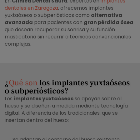
En
Clínica Dental Saura
, expertos en
implantes
dentales en Zaragoza
, ofrecemos implantes
yuxtaóseos o subperiósticos como
alternativa
avanzada
para pacientes con
gran pérdida ósea
que desean recuperar su sonrisa y su función
masticatoria sin recurrir a técnicas convencionales
complejas.
¿
Qué son
los implantes yuxtaóseos
o subperiósticos?
Los
implantes yuxtaóseos
se apoyan sobre el
hueso y se diseñan a medida mediante tecnología
digital. A diferencia de los tradicionales, que se
insertan dentro del hueso:
Se adaptan al contorno del hueso existente