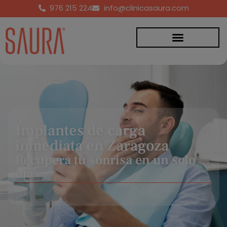
976 215 224
info@clinicasaura.com
Implantes de carga
inmediata en Zaragoza
Recupera tu sonrisa en un solo
día