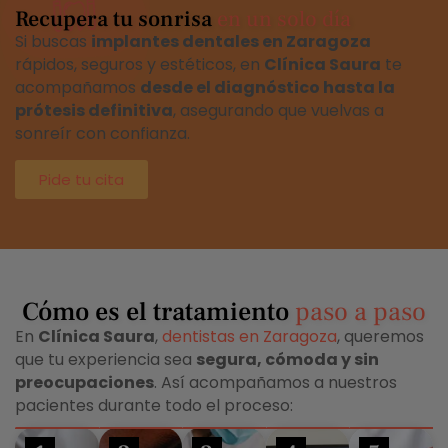
Recupera tu sonrisa
en un solo día
Si buscas
implantes dentales en Zaragoza
rápidos, seguros y estéticos, en
Clínica Saura
te
acompañamos
desde el diagnóstico hasta la
prótesis definitiva
, asegurando que vuelvas a
sonreír con confianza.
Pide tu cita
Cómo es el tratamiento
paso a paso
En
Clínica Saura
,
dentistas en Zaragoza
, queremos
que tu experiencia sea
segura, cómoda y sin
preocupaciones
. Así acompañamos a nuestros
pacientes durante todo el proceso: