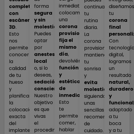
inmediata,
forma
completo
diseñamo
continuar
colocamos
segura
con
tu
tu
una
y sin
escáner
corona
rutina
corona
molestias
.
3D
.
final
diaria.
provisional
Puedes
Esto
personal
La
fija el
optar
nos
Con
corona
mismo
por
permite
tecnologí
provisional
día
,
anestesia
conocer
digital,
mantiene
devolviéndote
local
la
logramos
tu
función
o, si lo
calidad
un
sonrisa
y
deseas,
de tu
resultado
y
estética
sedación
hueso
natural,
evita
de
consciente
.
y
duradero
molestias
,
inmediato
.
Nuestro
planificar
y
siguiendo
Esto
objetivo
la
funcional
unas
te
es que
colocación
adaptado
sencillas
permite
vivas
exacta
a tu
recomendaciones
comer,
el
del
boca
de
hablar
procedimiento
implante
y a tu
cuidado.