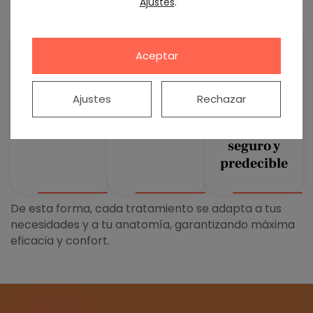
Ajustes
.
personalizado
para evaluar:
Aceptar
La
La
La mejor
estabilidad
planificación
estrategia
y calidad
de tu
para lograr
Ajustes
Rechazar
del hueso
prótesis
un
provisional
resultado
seguro y
predecible
De esta forma, cada tratamiento se adapta a tus
necesidades y a tu anatomía, garantizando máxima
eficacia y confort.