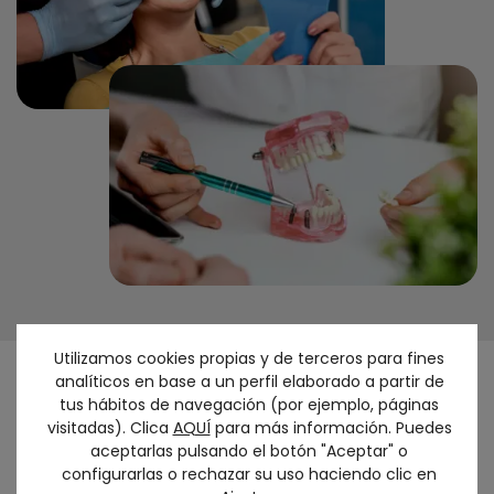
Utilizamos cookies propias y de terceros para fines
analíticos en base a un perfil elaborado a partir de
¿
Eres candidato
para la carga
tus hábitos de navegación (por ejemplo, páginas
visitadas). Clica
AQUÍ
para más información. Puedes
inmediata?
aceptarlas pulsando el botón "Aceptar" o
La mayoría de los pacientes pueden optar por esta
configurarlas o rechazar su uso haciendo clic en
técnica, pero siempre realizamos un
estudio