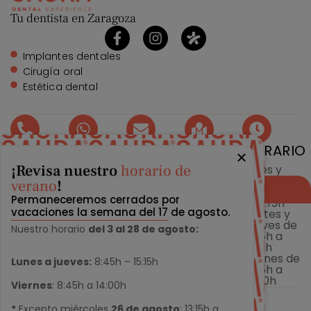
Tu dentista en Zaragoza
Implantes dentales
Cirugía oral
Estética dental
TELÉFONO
WHATSAPP
EMAIL
DIRECCIÓN
HORARIO
¡Revisa nuestro
horario de
976 215
976 215
info@clinicasaura.com
Gran Vía
Lunes y
224
224
26,
Miércoles
verano
!
Reservar cita
50006
de 12:45h
Permaneceremos cerrados por
Zaragoza
a 20:15h
vacaciones la semana del 17 de agosto.
Martes y
Jueves de
Nuestro horario
del 3 al 28 de agosto:
8:45h a
16:15h
Viernes de
Lunes a jueves:
8:45h – 15:15h
8:45h a
14:00h
Viernes
: 8:45h a 14:00h
2026
©
Clínica Dental Saura · Dentista en Zaragoza
*
Excepto miércoles
26 de agosto
: 13:15h a