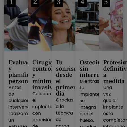
1
2
3
4
5
Evaluación
Cirugía
Tu
Osteointegració
Prótesis
y
controlada
sonrisa
sin
definiti
planificación
y
desde
interrupciones
a
personalizada
mínimamente
el
medida
Mientras
invasiva
primer
Antes
Una
tu
día
Colocamos
de
vez
implante
Gracias
el
cualquier
que el
se
a la
implante
intervención,
implante
integra
técnica
con
realizamos
está
con el
de
precisión,
un
completa
hueso,
carga
de
estudio
integrado,
puedes