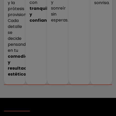
y
con
y la
sonrisa.
sonreír
tranquilidad
prótesis
sin
y
provisional.
esperas.
confianza
.
Cada
detalle
se
decide
pensando
en tu
comodidad
y
resultado
estético
.