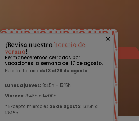
¡Revisa nuestro
horario de
verano
!
Reservar cita
Permaneceremos cerrados por
vacaciones la semana del 17 de agosto.
Nuestro horario
del 3 al 28 de agosto:
Lunes a jueves:
8:45h – 15:15h
Viernes
: 8:45h a 14:00h
*
Excepto miércoles
26 de agosto
: 13:15h a
18:45h
Más de 35 años
de excelencia en el