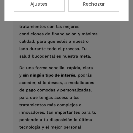
Ajustes
Rechazar
FINANCIACIÓN
Nuestro objetivo es poder ofrecer
tratamientos con las mejores
condiciones de financiación y máxima
calidad, para que estés a nuestro
lado durante todo el proceso. Tu
salud bucodental es nuestra meta.
De una forma sencilla, rápida, clara
y
sin ningún tipo de interés
, podrás
acceder, si lo deseas, a modalidades
de pago cómodas y personalizadas,
para que tengas acceso a los
tratamientos más complejos e
innovadores, tan importantes para ti,
poniendo a tu disposición la última
tecnología y el mejor personal