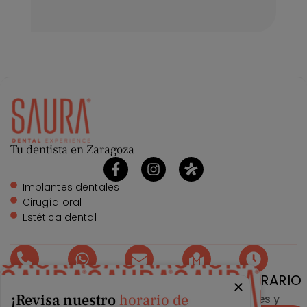
Tu dentista en Zaragoza
Implantes dentales
Cirugía oral
Estética dental
TELÉFONO
WHATSAPP
EMAIL
DIRECCIÓN
HORARIO
¡Revisa nuestro
horario de
976 215
976 215
info@clinicasaura.com
Gran Vía
Lunes y