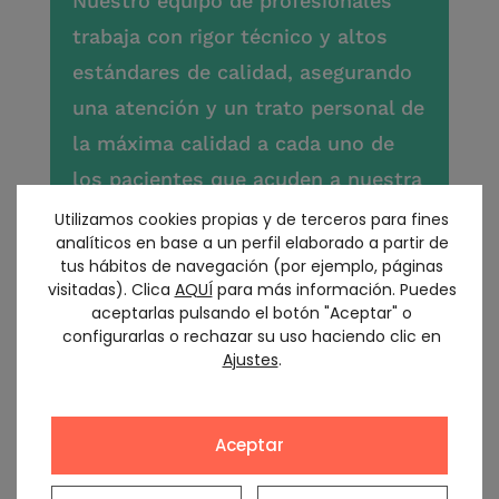
Nuestro equipo de profesionales
trabaja con rigor técnico y altos
estándares de calidad, asegurando
una atención y un trato personal de
la máxima calidad a cada uno de
los pacientes que acuden a nuestra
clínica en Zaragoza.
Utilizamos cookies propias y de terceros para fines
analíticos en base a un perfil elaborado a partir de
tus hábitos de navegación (por ejemplo, páginas
visitadas). Clica
AQUÍ
para más información. Puedes
aceptarlas pulsando el botón "Aceptar" o
configurarlas o rechazar su uso haciendo clic en
Ajustes
.
Aceptar