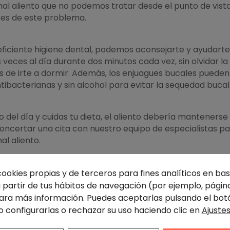
mal aliento que no podemos tratar desde el punto de vist
res de este problema.
ficiente higiene dental, podemos aconsejarte y ayudarte,
veces al día durante dos minutos cada vez, sin olvidar la 
es de irte a dormir. Además, los enjuagues bucales puede
tibacterianas y sin alcohol para evitar la sequedad bucal
rgo del día y cuidas tu dieta, el aliento debería manteners
n concertar una cita con nuestro equipo de especialistas 
l aliento.
cookies propias y de terceros para fines analíticos en base
partir de tus hábitos de navegación (por ejemplo, página
ra más información. Puedes aceptarlas pulsando el bot
NIÑOS Y NIÑAS SON BIENVENIDOS: CÓMO HACER QUE SU VISITA AL DENTISTA NO LES ESTRESE
o configurarlas o rechazar su uso haciendo clic en
Ajuste