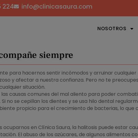
5 224
info@clinicasaura.com
NOSOTROS
 acompañe siempre
nte para hacernos sentir incómodos y arruinar cualquier o
oso y afectar a nuestra confianza. Pero no te preocupes,
ualquier situación.
 las causas comunes del mal aliento para poder combati
 Si no se cepillan los dientes y se usa hilo dental regular
ente propicio para el crecimiento de bacterias, lo que 
ocuparnos en Clínica Saura, la halitosis puede estar ca
ción. El abuso de los azúcares, de algunos alimentos com