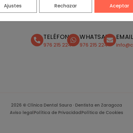
Ajustes
Rechazar
Aceptar
TELÉFONO
WHATSAPP
EMAI
976 215 224
976 215 224
info@c
2026
©
Clínica Dental Saura · Dentista en Zaragoza
Aviso legal
Política de Privacidad
Política de Cookies