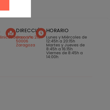
L
DIRECCIÓN
HORARIO
linicasaura.com
Gran Vía 26,
Lunes y Miércoles de
50006
12:45h a 20:15h
Zaragoza
Martes y Jueves de
8:45h a 16:15h
Viernes de 8:45h a
14:00h