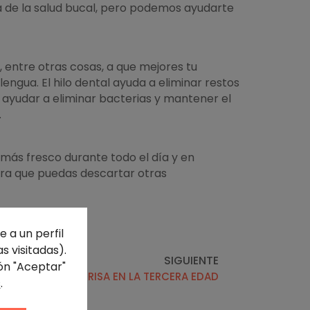
a de la salud bucal, pero podemos ayudarte
 entre otras cosas, a que mejores tu
lengua. El hilo dental ayuda a eliminar restos
n ayudar a eliminar bacterias y mantener el
.
e más fresco durante todo el día y en
para que puedas descartar otras
 a un perfil
s visitadas).
SIGUIENTE
ón "Aceptar"
MANTÉN TU SONRISA EN LA TERCERA EDAD
s
.