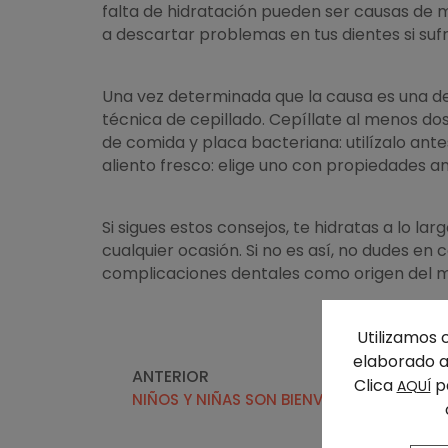
falta de hidratación pueden ser causas de 
a descartar problemas en tus dientes si suf
Una vez determinada que la causa es una de
técnica de cepillado. Cepíllate al menos dos 
de comida y placa bacteriana: utilízalo ant
aliento fresco: elige uno con propiedades an
Si sigues estos consejos, te hidratas a lo la
cualquier ocasión. Si no es así, no dudes e
complicaciones dentales como origen del ma
Utilizamos 
elaborado a 
ANTERIOR
Clica
pa
AQUÍ