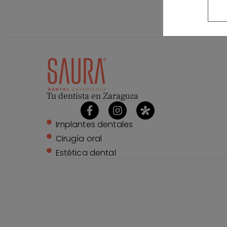
Tu dentista en Zaragoza
Implantes dentales
Cirugía oral
Estética dental