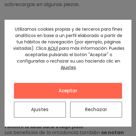
sobrecargas en algunas piezas.
Mejora la estética de tu sonrisa
Utilizamos cookies propias y de terceros para fines
La
parte estética
también es uno de los beneficios
analíticos en base a un perfil elaborado a partir de
de la ortodoncia más valorados por los pacientes.
tus hábitos de navegación (por ejemplo, páginas
Una sonrisa bien alineada puede aportar mayor
visitadas). Clica
AQUÍ
para más información. Puedes
equilibrio facial
y ayudar a que la persona se sienta
aceptarlas pulsando el botón "Aceptar" o
más segura al sonreír.
configurarlas o rechazar su uso haciendo clic en
Ajustes
.
Actualmente existen
diferentes opciones de
ortodoncia
, desde brackets tradicionales hasta
alternativas más discretas, el ortodoncista tiene en
Aceptar
cuenta las necesidades de cada paciente y el tipo de
corrección que necesita para recomendar la opción
que mejor.
Ajustes
Rechazar
Favorece la salud bucal a largo plazo
Los beneficios de la ortodoncia también
se notan