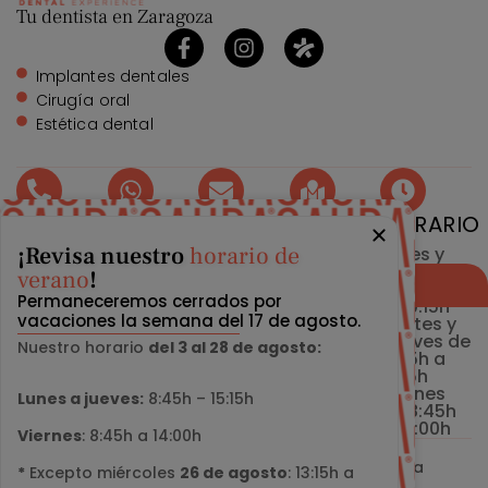
Tu dentista en Zaragoza
Implantes dentales
Cirugía oral
Estética dental
TELÉFONO
WHATSAPP
EMAIL
DIRECCIÓN
HORARIO
¡Revisa nuestro
horario de
976 215
976 215
info@clinicasaura.com
Gran Vía
Lunes y
224
224
26,
Miércoles
verano
!
Reservar cita
50006
de 12:45h
Permaneceremos cerrados por
Zaragoza
a 20:15h
vacaciones la semana del 17 de agosto.
Martes y
Jueves de
Nuestro horario
del 3 al 28 de agosto:
8:45h a
16:15h
Viernes
Lunes a jueves:
8:45h – 15:15h
de 8:45h
a 14:00h
Viernes
: 8:45h a 14:00h
2026
©
Clínica Dental Saura · Dentista en Zaragoza
*
Excepto miércoles
26 de agosto
: 13:15h a