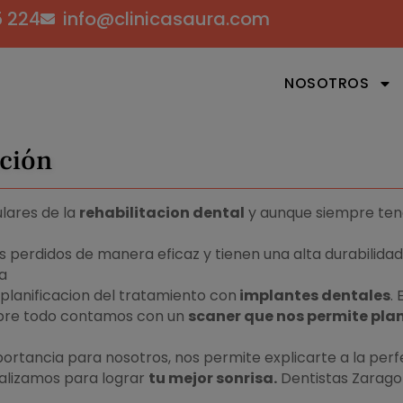
5 224
info@clinicasaura.com
NOSOTROS
ación
ulares de la
rehabilitacion dental
y aunque siempre tene
es perdidos de manera eficaz y tienen una alta durabilid
a
planificacion del tratamiento con
implantes dentales
.
obre todo contamos con un
scaner que nos permite plan
ortancia para nosotros, nos permite explicarte a la per
ealizamos para lograr
tu mejor sonrisa.
Dentistas Zaragoz