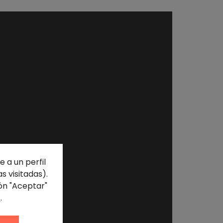
 a un perfil
s visitadas).
ón "Aceptar"
s
.