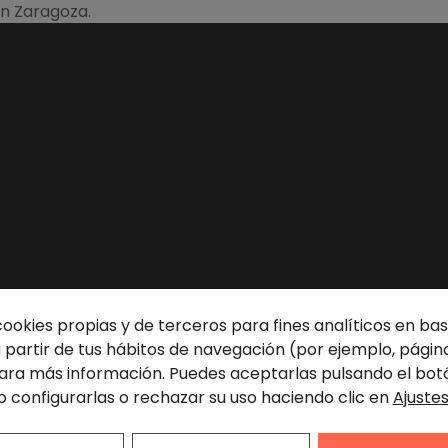
en Zaragoza.
cookies propias y de terceros para fines analíticos en base
partir de tus hábitos de navegación (por ejemplo, página
ra más información. Puedes aceptarlas pulsando el bot
o configurarlas o rechazar su uso haciendo clic en
Ajuste