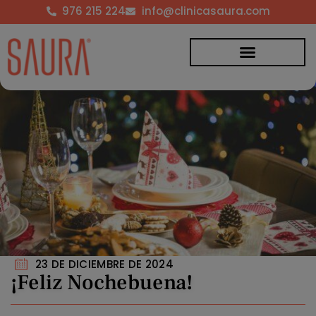
976 215 224
info@clinicasaura.com
23 DE DICIEMBRE DE 2024
¡Feliz Nochebuena!