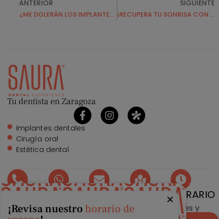
ANTERIOR
SIGUIENTE
¿ME DOLERÁN LOS IMPLANTES DENTALES?
¡RECUPERA TU SONRISA CON NUESTRA PROMOCIÓN ESPECIAL!
Tu dentista en Zaragoza
Implantes dentales
Cirugía oral
Estética dental
TELÉFONO
WHATSAPP
EMAIL
DIRECCIÓN
HORARIO
¡Revisa nuestro
horario de
976 215
976 215
info@clinicasaura.com
Gran Vía
Lunes y
224
224
26,
Miércoles