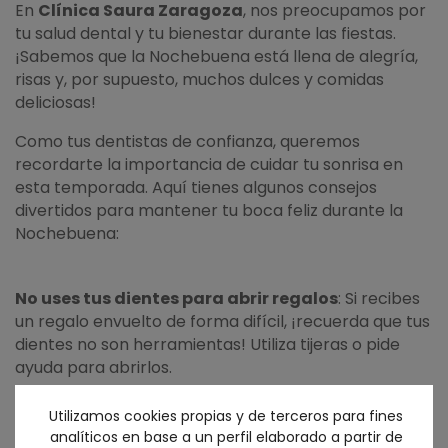
En
Clínica Saura Zaragoza
, nos preocupamos por
tu salud dental y tu bienestar durante las fiestas.
¡Sabemos que la Nochebuena está llena de alegría,
risas y, por supuesto, muchos dulces y comidas
deliciosas!
Como tus dentistas de confianza, queremos
recordarte la importancia de cuidar tu sonrisa en
esta temporada. Aquí tienes algunos consejos
divertidos para mantener tu boca feliz durante la
Nochebuena:
No uses tus dientes para abrir regalos
: Si recibes
un regalo envuelto de forma difícil, ¡recuerda que tus
dientes no son herramientas! Utiliza tijeras o pide
ayuda para abrirlos.
Amigos de tus dientes
: Antes de disfrutar de esos
Utilizamos cookies propias y de terceros para fines
analíticos en base a un perfil elaborado a partir de
dulces deliciosos, asegúrate de darle un abrazo a tu