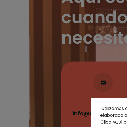
cuando
necesit

Email
Utilizamos 
info@clinicasaura
elaborado a 
m
Clica
pa
AQUÍ