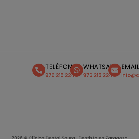
TELÉFONO
WHATSAPP
EMAI
976 215 224
976 215 224
info@c
2026
©
Clínica Dental Saura · Dentista en Zaragoza