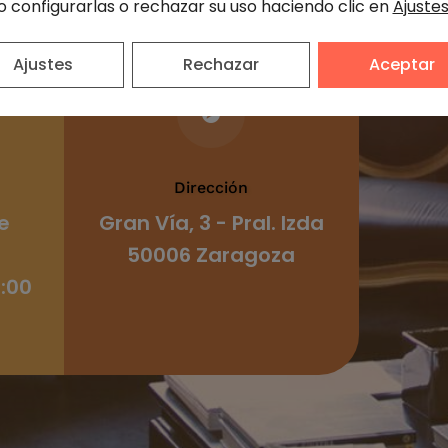
o configurarlas o rechazar su uso haciendo clic en
Ajuste
Síg
Ajustes
Rechazar
Aceptar

Dirección
e
Gran Vía, 3 - Pral. Izda
50006 Zaragoza
5:00