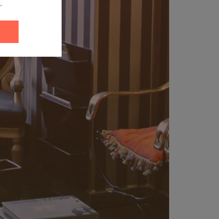
s
.
uenos