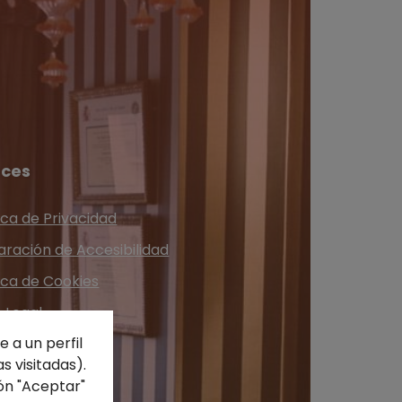
aces
ica de Privacidad
aración de Accesibilidad
tica de Cookies
o Legal
 a un perfil
acto
s visitadas).
ón "Aceptar"