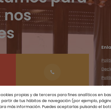
 nos
es
Enl
Polít
Decl

Polí
Avis
Teléfono
cookies propias y de terceros para fines analíticos en base
Cont
.co
976 215 224
partir de tus hábitos de navegación (por ejemplo, página
ra más información. Puedes aceptarlas pulsando el bot