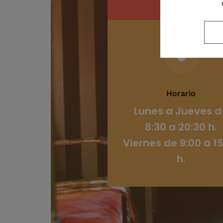

Horario
Lunes a Jueves d
8:30 a 20:30 h.
Viernes de 9:00 a 1
h.