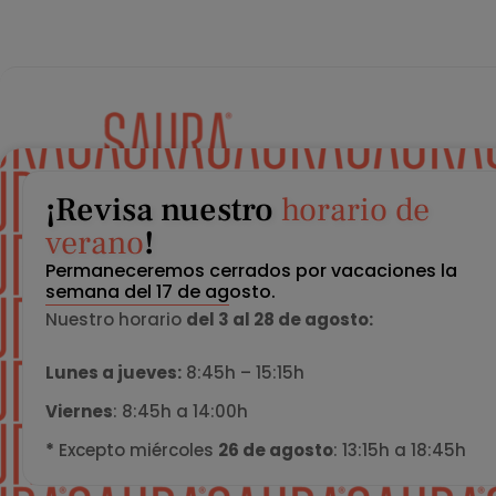
Tu dentista en Zaragoza
¡Revisa nuestro
horario de
verano
!
Implantes dentales
Permaneceremos cerrados por vacaciones la
Cirugía oral
semana del 17 de agosto.
Estética dental
Nuestro horario
del 3 al 28 de agosto:
Lunes a jueves:
8:45h – 15:15h
Viernes
: 8:45h a 14:00h
*
Excepto miércoles
26 de agosto
: 13:15h a 18:45h