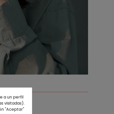
 a un perfil
s visitadas).
ón "Aceptar"