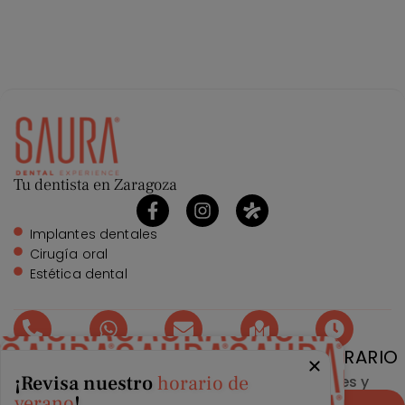
Tu dentista en Zaragoza
Implantes dentales
Cirugía oral
Estética dental
TELÉFONO
WHATSAPP
EMAIL
DIRECCIÓN
HORARIO
¡Revisa nuestro
horario de
976 215
976 215
info@clinicasaura.com
Gran Vía
Lunes y
224
224
26,
Miércoles
verano
!