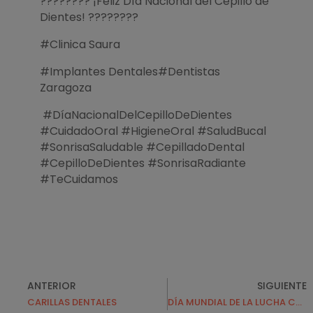
???????? ¡Feliz Día Nacional del Cepillo de
Dientes! ????????
#Clinica Saura
#Implantes Dentales#Dentistas
Zaragoza
#DíaNacionalDelCepilloDeDientes
#CuidadoOral #HigieneOral #SaludBucal
#SonrisaSaludable #CepilladoDental
#CepilloDeDientes #SonrisaRadiante
#TeCuidamos
ANTERIOR
SIGUIENTE
CARILLAS DENTALES
DÍA MUNDIAL DE LA LUCHA CONTRA EL SIDA